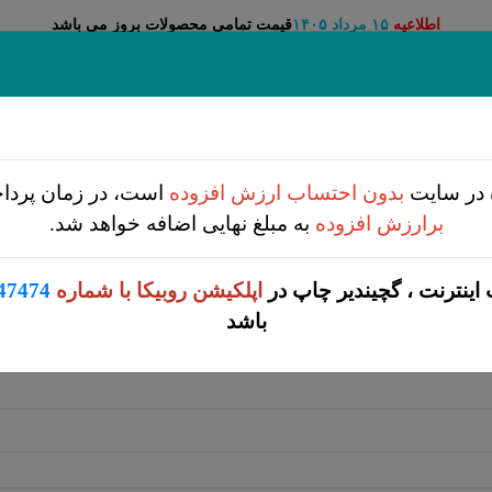
قیمت تمامی محصولات بروز می باشد
اطلاعیه
۱۵ مرداد ۱۴۰۵
آموزش
زمان تحویل
قالب
بیشتر
تماس با ما
 در سایت
بدون احتساب ارزش افزوده
است، در زمان پرد
برارزش افزوده
به مبلغ نهایی اضافه خواهد شد.
پ افست
بگ و پوشه پارچه ای
چاپ ریسو گراف
تقویم
 اینترنت ، گچیندیر چاپ در
اپلکیشن روبیکا با شماره
47474
باشد