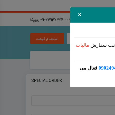
×
04134418021 - 09024947474 روبیکا
لیست قیمت
استعلام قیمت
اخت سفارش
مالیات
 1405
090249
فعال می
SPECIAL ORDER