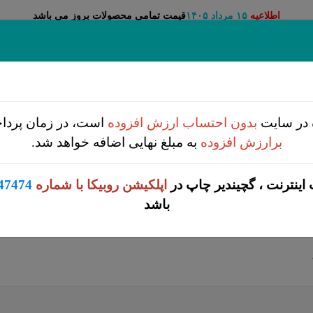
قیمت تمامی محصولات بروز می باشد
اطلاعیه
۱۵ مرداد ۱۴۰۵
آموزش
زمان تحویل
قالب
بیشتر
تماس با ما
 در سایت
بدون احتساب ارزش افزوده
است، در زمان پرد
برارزش افزوده
به مبلغ نهایی اضافه خواهد شد.
پ افست
بگ و پوشه پارچه ای
چاپ ریسو گراف
تقویم
 اینترنت ، گچیندیر چاپ در
اپلکیشن روبیکا با شماره
47474
باشد
لیست قیمت