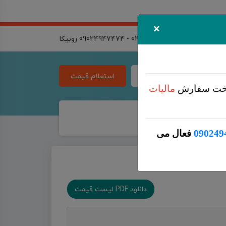
×
04134418021 - 09024947474 روبیکا
لیست قیمت
استعلام قیمت
اخت سفارش
مالیات
 1405
090249
فعال می
دانلود PDF لیست قیمت