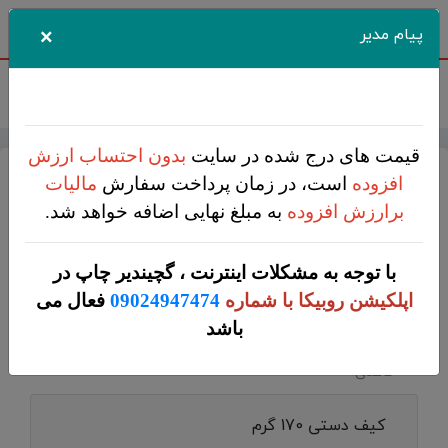
اطلاعیه
۱۶ مرداد ۱۴۰۵
×
پیام مدیر
قیمت تمامی محصولات بروز می باشد
جستجو
کاربر
فهرست
قیمت های درج شده در سایت
بدون احتساب ارزش
لیست قیمت
افزوده
است، در زمان پرداخت سفارش
مالیات
برارزش افزوده
به مبلغ نهایی اضافه خواهد شد.
گچیندیر
لیست
دانلود PDF لیست قیمت
با توجه به مشکلات اینترنت ، گچیندیر چاپ در
لیست قیمت
اپلکیشن روبیکا با شماره
09024947474
فعال می
قیمت کیف دستی
باشد
کاغذی
کیف دستی 170 گرم