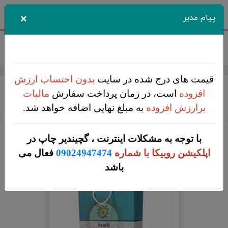
اطلاعیه
۱۵ مرداد ۱۴۰۵
×
پیام مدیر
قیمت تمامی محصولات بروز می باشد
جستجو
کاربر
فهرست
قیمت های درج شده در سایت
بدون احتساب ارزش
گچیندیر
چاپ افست
کیف دستی کاغذی ( ساک خرید کاغذی)
افزوده
است، در زمان پرداخت سفارش
مالیات
برارزش افزوده
به مبلغ نهایی اضافه خواهد شد.
کیف دستی گلاسه 250 گرم
با توجه به مشکلات اینترنت ، گچیندیر چاپ در
کیف دستی گلاسه 250 گرم
اپلکیشن روبیکا با شماره
09024947474
فعال می
باشد